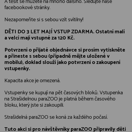
A těšit se můžete na mnoho dalšího. Sledujte naše
facebookové stránky.
Nezapomeňte si s sebou vzít svítilny!
DĚTI DO 3 LET MAJÍ VSTUP ZDARMA. Ostatní malí
a velcí mají vstupné za 120 Kč.
Potvrzení o přijaté objednávce si prosím vytiskněte
a přineste s sebou (případně mějte uložené v
mobilu), doklad slouží jako potvrzení o zakoupení
vstupenky.
Kapacita akce je omezená.
Vstupenky se kupují na pět časových bloků. Vstupenka
na Strašidelnou paraZOO je platná během časového
bloku, který jste si zakoupili.
Strašidelná paraZOO se koná za každého počasí.
Tuto akci si pro návštěvníky paraZOO připravily děti