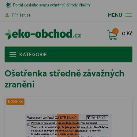
Portál Českého svazu ochránců přírody Vlašim
MENU
Příhlásit se
0
0 Kč
KATEGORIE
Ošetřenka středně závažných
zranění
NOVINKA