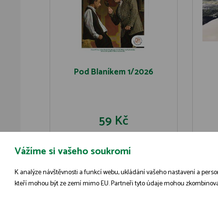
Pod Blaníkem 1/2026
59 Kč
Vážíme si vašeho soukromí
DO KOŠÍKU
DETAIL
K analýze návštěvnosti a funkcí webu, ukládání vašeho nastavení a person
kteří mohou být ze zemí mimo EU. Partneři tyto údaje mohou zkombinovat s 