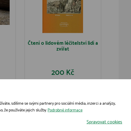
Čtení o lidovém léčitelství lidí a
zvířat
200 Kč
U
DO KOŠÍKU
DETAIL
áte, sdílíme se svými partnery pro sociální média, inzerci a analýzy,
, že používáte jejich služby.
Podrobné informace
Spravovat cookies