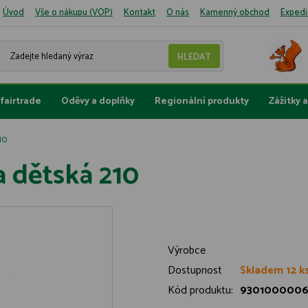
Úvod
Vše o nákupu (VOP)
Kontakt
O nás
Kamenný obchod
Expedi
fairtrade
Oděvy a doplňky
Regionální produkty
Zážitky 
10
a dětská 210
Výrobce
Dostupnost
Skladem 12 k
Kód produktu:
9301000006