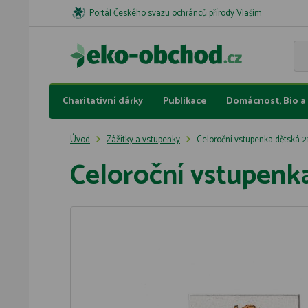
Portál Českého svazu ochránců přírody Vlašim
Charitativní dárky
Publikace
Domácnost, Bio a 
Úvod
Zážitky a vstupenky
Celoroční vstupenka dětská 2
Celoroční vstupenk