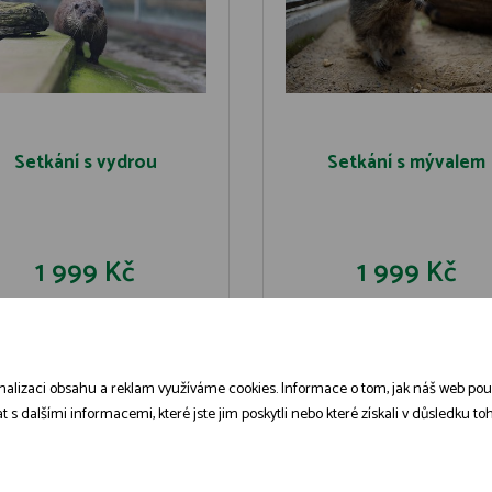
Setkání s vydrou
Setkání s mývalem
1 999 Kč
1 999 Kč
DO KOŠÍKU
DO KOŠÍK
DETAIL
DETAIL
alizaci obsahu a reklam využíváme cookies. Informace o tom, jak náš web použív
dalšími informacemi, které jste jim poskytli nebo které získali v důsledku toho