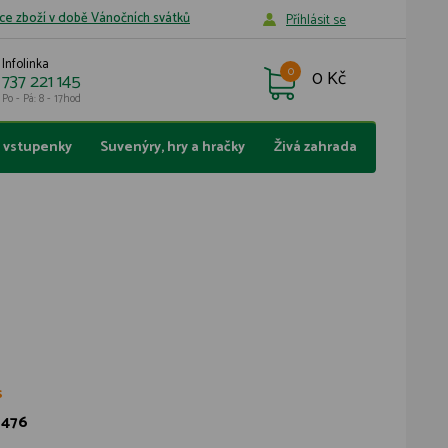
ce zboží v době Vánočních svátků
Příhlásit se
Infolinka
0
0 Kč
737 221 145
Po - Pá: 8 - 17hod
a vstupenky
Suvenýry, hry a hračky
Živá zahrada
s
476