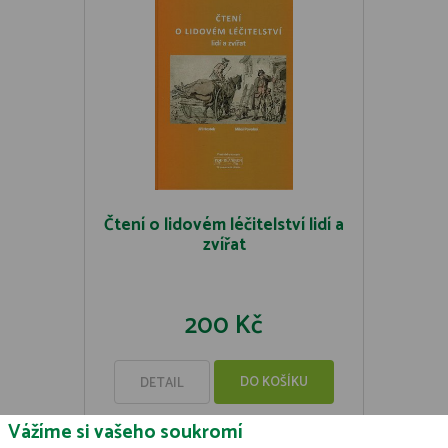
Čtení o lidovém léčitelství lidí a
zvířat
200 Kč
DO KOŠÍKU
DETAIL
Vážíme si vašeho soukromí