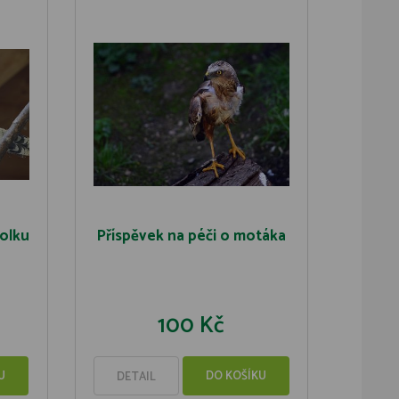
tolku
Příspěvek na péči o motáka
100 Kč
U
DO KOŠÍKU
DETAIL