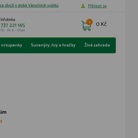
ce zboží v době Vánočních svátků
Příhlásit se
Infolinka
0
0 Kč
737 221 145
Po - Pá: 8 - 17hod
a vstupenky
Suvenýry, hry a hračky
Živá zahrada
šim
s