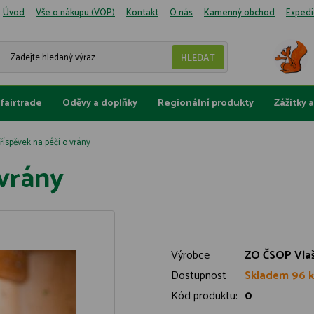
Úvod
Vše o nákupu (VOP)
Kontakt
O nás
Kamenný obchod
Expedi
fairtrade
Oděvy a doplňky
Regionální produkty
Zážitky 
říspěvek na péči o vrány
 vrány
Výrobce
ZO ČSOP Vla
Dostupnost
Skladem 96 k
Kód produktu:
0