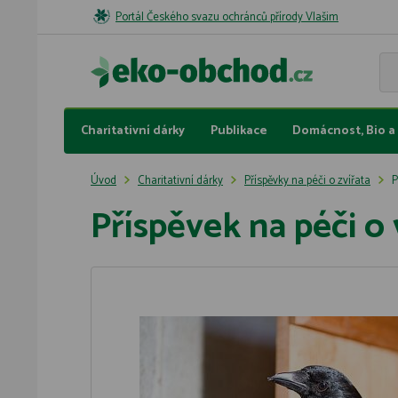
Portál Českého svazu ochránců přírody Vlašim
Charitativní dárky
Publikace
Domácnost, Bio a 
Úvod
Charitativní dárky
Příspěvky na péči o zvířata
P
Příspěvek na péči o