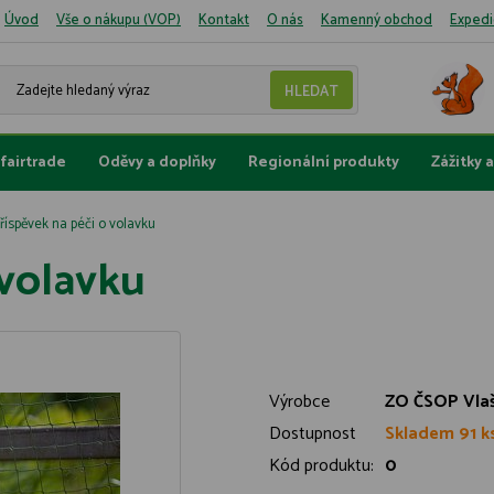
Úvod
Vše o nákupu (VOP)
Kontakt
O nás
Kamenný obchod
Expedi
fairtrade
Oděvy a doplňky
Regionální produkty
Zážitky 
říspěvek na péči o volavku
 volavku
Výrobce
ZO ČSOP Vla
Dostupnost
Skladem 91 k
Kód produktu:
0