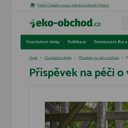
Portál Českého svazu ochránců přírody Vlašim
Charitativní dárky
Publikace
Domácnost, Bio a 
Úvod
Charitativní dárky
Příspěvky na péči o zvířata
P
Příspěvek na péči o