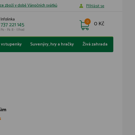
ce zboží v době Vánočních svátků
Příhlásit se
Infolinka
0
0 Kč
737 221 145
Po - Pá: 8 - 17hod
a vstupenky
Suvenýry, hry a hračky
Živá zahrada
šim
s