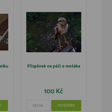
tolku
Příspěvek na péči o motáka
100 Kč
U
DO KOŠÍKU
DETAIL