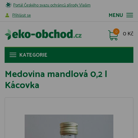
Portál Českého svazu ochránců přírody Vlašim
MENU
Příhlásit se
0
0 Kč
KATEGORIE
Medovina mandlová 0,2 l
Kácovka