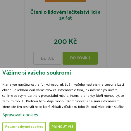
Čtení o lidovém léčitelství lidí a
zvířat
200 Kč
DO KOŠÍKU
DETAIL
Vážíme si vašeho soukromí
K analýze návštěvnosti a funkcí webu, ukládání vašeho nastavení a personalizaci
obsahu a reklam využíváme cookies. Informace o tom, jak náš web používáte,
sdílíme se svými partnery pro sociální média, inzerci a analýzy, kteří mohou být ze
Zásady zpracování souborů cookies
zemí mimo EU. Partneři tyto údaje mohou zkombinovat s dalšími informacemi,
které jste jim poskytli nebo které získali v důsledku toho, že používáte jejich služby.
© 2009-2026 ČSOP Vlašim,
všechna práva vyhrazena
Podrobné informace
Grafický návrh
KošnarDesign.cz
a zpracoval
Jan Čech
Spravovat cookies
Pouze nezbytné cookies
PŘIJMOUT VŠE