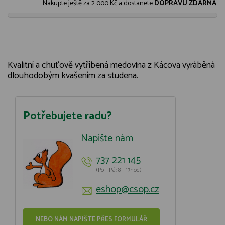
Nakupte ještě za
2 000 Kč
a dostanete
DOPRAVU ZDARMA
.
Kvalitní a chuťově vytříbená medovina z Kácova vyráběná
dlouhodobým kvašením za studena.
Potřebujete radu?
Napište nám
737 221 145
(Po - Pá: 8 - 17hod)
eshop@csop.cz
NEBO NÁM NAPIŠTE PŘES FORMULÁŘ