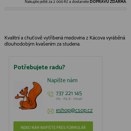
Nakupte ještě za
2 000 Kč
a dostanete
DOPRAVU ZDARMA
.
Kvalitní a chuťově vytříbená medovina z Kácova vyráběná
dlouhodobým kvašením za studena.
Potřebujete radu?
Napište nám
737 221 145
(Po - Pá: 8 - 17hod)
eshop@csop.cz
NEBO NÁM NAPIŠTE PŘES FORMULÁŘ