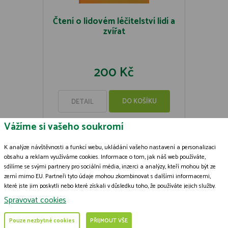
Čtení o lidovém léčitelství lidí a
zvířat
200 Kč
DO KOŠÍKU
DETAIL
Vážíme si vašeho soukromí
K analýze návštěvnosti a funkcí webu, ukládání vašeho nastavení a personalizaci
obsahu a reklam využíváme cookies. Informace o tom, jak náš web používáte,
sdílíme se svými partnery pro sociální média, inzerci a analýzy, kteří mohou být ze
Zásady zpracování souborů cookies
zemí mimo EU. Partneři tyto údaje mohou zkombinovat s dalšími informacemi,
které jste jim poskytli nebo které získali v důsledku toho, že používáte jejich služby.
© 2009-2026 ČSOP Vlašim,
všechna práva vyhrazena
Podrobné informace
Grafický návrh
KošnarDesign.cz
a zpracoval
Jan Čech
Spravovat cookies
Pouze nezbytné cookies
PŘIJMOUT VŠE