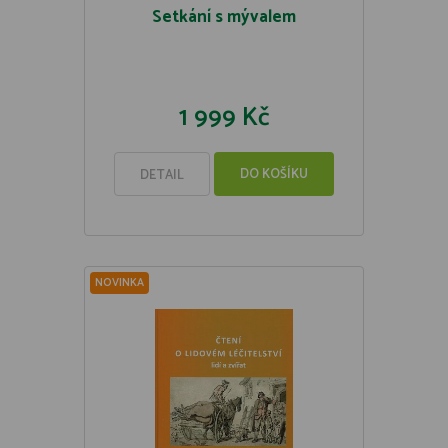
Setkání s mývalem
1 999 Kč
DO KOŠÍKU
DETAIL
NOVINKA