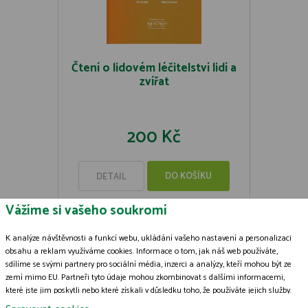
Čtení o lidovém léčitelství lidí a
zvířat
200 Kč
DO KOŠÍKU
DETAIL
Vážíme si vašeho soukromí
K analýze návštěvnosti a funkcí webu, ukládání vašeho nastavení a personalizaci
obsahu a reklam využíváme cookies. Informace o tom, jak náš web používáte,
sdílíme se svými partnery pro sociální média, inzerci a analýzy, kteří mohou být ze
Zásady zpracování souborů cookies
zemí mimo EU. Partneři tyto údaje mohou zkombinovat s dalšími informacemi,
které jste jim poskytli nebo které získali v důsledku toho, že používáte jejich služby.
© 2009-2026 ČSOP Vlašim,
všechna práva vyhrazena
Podrobné informace
Grafický návrh
KošnarDesign.cz
a zpracoval
Jan Čech