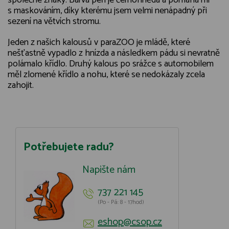
společné znaky. Barva peří je černohnědá a pomáhá mi
s maskováním, díky kterému jsem velmi nenápadný při
sezení na větvích stromu.
Jeden z našich kalousů v paraZOO je mládě, které
nešťastně vypadlo z hnízda a následkem pádu si nevratně
polámalo křídlo. Druhý kalous po srážce s automobilem
měl zlomené křídlo a nohu, které se nedokázaly zcela
zahojit.
Potřebujete radu?
Napište nám
737 221 145
(Po - Pá: 8 - 17hod)
eshop@csop.cz