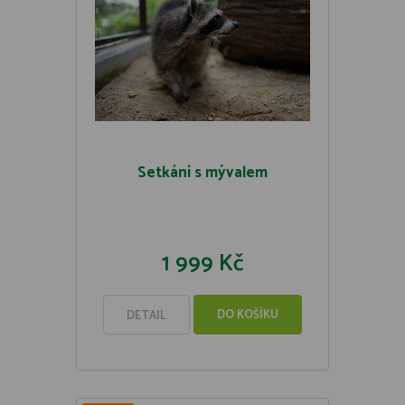
Setkání s mývalem
1 999 Kč
DO KOŠÍKU
DETAIL