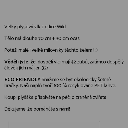
Velký plyšový vlk z edice Wild
Tělo má dlouhé 70 cm + 30 cm ocas
Potěží malé i velké milovníky těchto šelem ! :)
Věděli jste, že
: dospělí vlci mají 42 zubů, zatímco dospělý
člověk jich má jen 32?
ECO FRIENDLY
Snažíme se být ekologicky šetrné
hračky. Naši náplň tvoří 100 % recyklované PET lahve.
Koupí plyšáka přispíváte na péči o zraněná zvířata
Děkujeme, že pomáháte s námi!