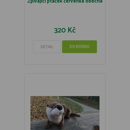
Zpívající ptáček červenka obecná
320 Kč
DO KOŠÍKU
DETAIL