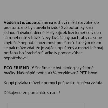
Věděli jste, že:
zaječí máma rodí svá mláďata volně do
prostoru, aniž by stavěla hnízdo? Své potomky krmí
jednou či dvakrát denně. Malý zajíček leží témeř celý den
sám, nehnutě v trávě. Nevydává žádný pach, aby na sebe
zbytečně nepoutal pozornost predátorů. Laickým okem
se pak může zdát, že je zajíček opuštěný a mnozí lidé mají
potřebu ho "zachránit", ačkoliv pomoc vůbec
nepotřeboval.
ECO FRIENDLY
Snažíme se být ekologicky šetrné
hračky. Naši náplň tvoří 100 % recyklované PET lahve.
Koupí plyšáka můžete pomoci pečovat o zraněná zvířata.
Děkujeme, že pomáháte s námi !