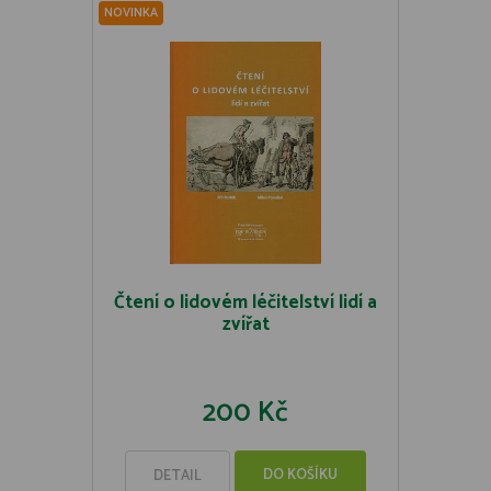
NOVINKA
Čtení o lidovém léčitelství lidí a
zvířat
200 Kč
DO KOŠÍKU
DETAIL