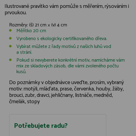
Ilustrované pravítko vám pomůže s měřením, rýsováním i
prvoukou.
Rozměry: (š) 21 cm × (v) 4 cm
Měřítko 20 cm
Vyrobeno s ekologicky certifikovaného dřeva.
Vybírat můžete z řady motivů z našich luhů vod
a strání.
Pokud si nevyberete konkrétní motiv, namícháme vám
mix ze skladových zásob, dle vámi zvoleného počtu
kusů.
Do poznámky v objednávce uveďte, prosím, vybraný
motiv: motýli, mláďata, prase, červenka, houby, žáby,
brouci, zubr, dravci, jehličnany, listnáče, medněd,
čmelák, stopy
Potřebujete radu?