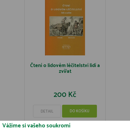
Čtení o lidovém léčitelství lidí a
zvířat
200 Kč
DO KOŠÍKU
DETAIL
Vážíme si vašeho soukromí