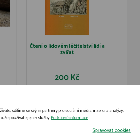
Čtení o lidovém léčitelství lidí a
zvířat
200 Kč
U
DO KOŠÍKU
DETAIL
áte, sdílíme se svými partnery pro sociální média, inzerci a analýzy,
, že používáte jejich služby.
Podrobné informace
Spravovat cookies