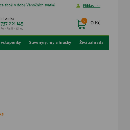
ce zboží v době Vánočních svátků
Příhlásit se
Infolinka
0
0 Kč
737 221 145
Po - Pá: 8 - 17hod
a vstupenky
Suvenýry, hry a hračky
Živá zahrada
ks