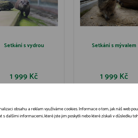
Setkání s vydrou
Setkání s mývalem
1 999 Kč
1 999 Kč
DO KOŠÍKU
DO KOŠÍK
DETAIL
DETAIL
alizaci obsahu a reklam využíváme cookies. Informace o tom, jak náš web použív
dalšími informacemi, které jste jim poskytli nebo které získali v důsledku toho