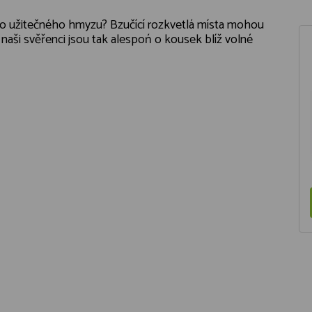
ého užitečného hmyzu? Bzučící rozkvetlá místa mohou
naši svěřenci jsou tak alespoń o kousek blíž volné