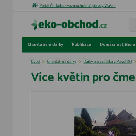
Portál Českého svazu ochránců přírody Vlašim
Charitativní dárky
Publikace
Domácnost, Bio a 
Úvod
Charitativní dárky
Dárky pro zvířátka z ParaZOO
Více květin pro čme