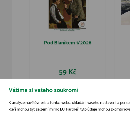
Pod Blaníkem 1/2026
59 Kč
Vážíme si vašeho soukromí
DO KOŠÍKU
DETAIL
K analýze návštěvnosti a funkcí webu, ukládání vašeho nastavení a person
kteří mohou být ze zemí mimo EU. Partneři tyto údaje mohou zkombinovat s 