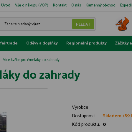
Úvod
Vše o nákupu (VOP)
Kontakt
O nás
Kamenný obchod
Expedi
fairtrade
Oděvy a doplňky
Regionální produkty
Zážitky 
Více květin pro čmeláky do zahrady
láky do zahrady
Výrobce
Dostupnost
Skladem 189 
Kód produktu:
0