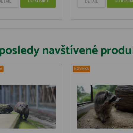
DO KOŠÍKU
DO KOŠÍK
DETAIL
DETAIL
posledy navštívené produ
A
NOVINKA