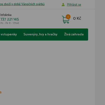
ce zboží v době Vánočních svátků
Příhlásit se
Infolinka
0
0 Kč
737 221 145
Po - Pá: 8 - 17hod
a vstupenky
Suvenýry, hry a hračky
Živá zahrada
s