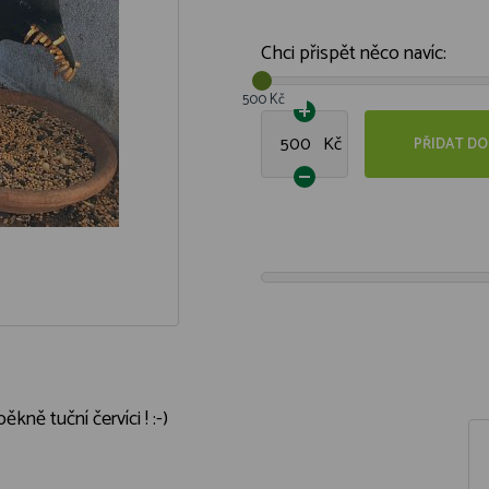
Chci přispět něco navíc:
500 Kč
Kč
PŘIDAT DO
ně tuční červíci ! :-)