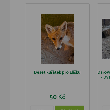
Deset kuřátek pro Elišku
Darova
- Dva
50 Kč