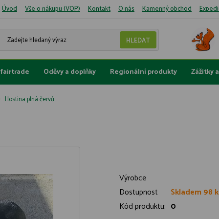
Úvod
Vše o nákupu (VOP)
Kontakt
O nás
Kamenný obchod
Expedi
fairtrade
Oděvy a doplňky
Regionální produkty
Zážitky 
Hostina plná červů
Výrobce
Dostupnost
Skladem 98 k
Kód produktu:
0