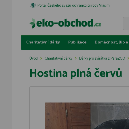
Portál Českého svazu ochránců přírody Vlašim
Charitativní dárky
Publikace
Domácnost, Bio a 
Úvod
Charitativní dárky
Dárky pro zvířátka z ParaZOO
Hostina plná červů