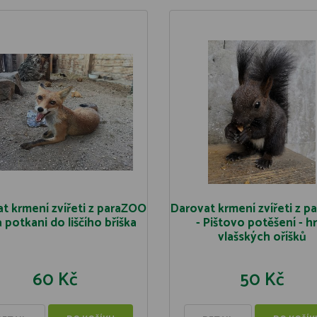
t krmení zvířeti z paraZOO
Darovat krmení zvířeti z 
 potkani do liščího bříška
- Pištovo potěšení - h
vlašských oříšků
60 Kč
50 Kč