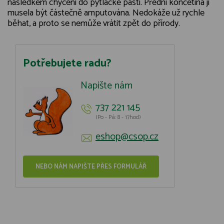
následkem chycení do pytlácké pasti. Přední končetina jí
musela být částečně amputována. Nedokáže už rychle
běhat, a proto se nemůže vrátit zpět do přírody.
Potřebujete radu?
Napište nám
737 221 145
(Po - Pá: 8 - 17hod)
eshop@csop.cz
NEBO NÁM NAPIŠTE PŘES FORMULÁŘ