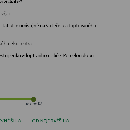
a získáte?
 věci
a tabulce umístěné na voliéře u adoptovaného
ckého ekocentra.
a vstupenku adoptivního rodiče. Po celou dobu
10 000 Kč
EVNĚJŠÍHO
OD NEJDRAŽŠÍHO