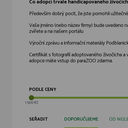
Co adopcí trvale handicapovaného živočich
Především dobrý pocit, že jste pomohli užitečné
Vaše jméno (nebo název firmy) bude uvedeno n
zvířete a na našem portálu
Výroční zprávu a informační materiály Podblani
Certifikát s fotografií adoptovaného živočicha 
adopce máte vstup do paraZOO zdarma.
PODLE CENY
1 500 Kč
SEŘADIT
DOPORUČUJEME
OD NEJL