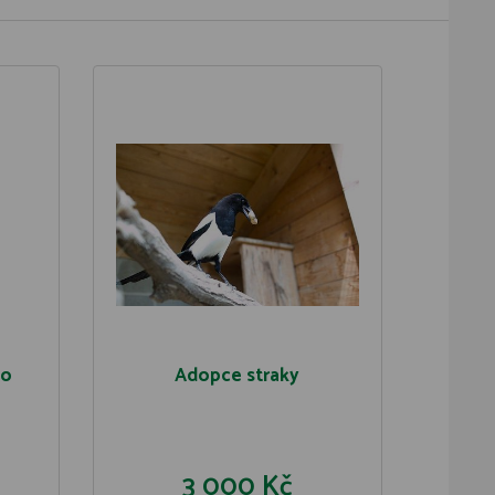
ho
Adopce straky
3 000 Kč