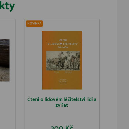
kty
NOVINKA
Čtení o lidovém léčitelství lidí a
zvířat
200 Kč