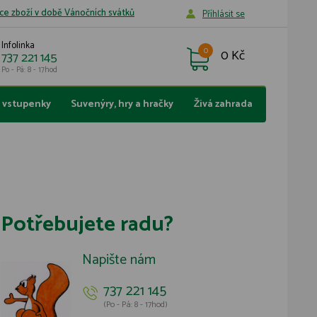
ce zboží v době Vánočních svátků
Příhlásit se
Infolinka
0
0 Kč
737 221 145
Po - Pá: 8 - 17hod
a vstupenky
Suvenýry, hry a hračky
Živá zahrada
Potřebujete radu?
Napište nám
737 221 145
(Po - Pá: 8 - 17hod)