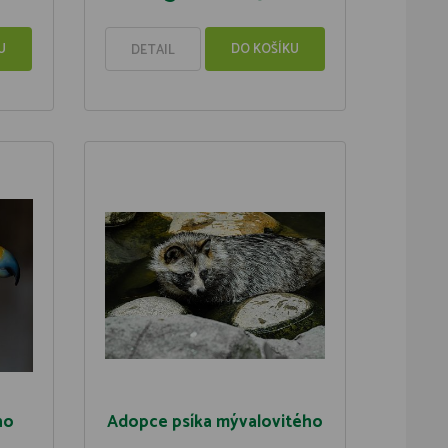
U
DO KOŠÍKU
DETAIL
ho
Adopce psíka mývalovitého