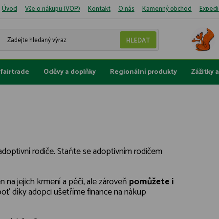
Úvod
Vše o nákupu (VOP)
Kontakt
O nás
Kamenný obchod
Expedi
fairtrade
Oděvy a doplňky
Regionální produkty
Zážitky 
 adoptivní rodiče. Stańte se adoptivním rodičem
n na jejich krmení a péči, ale zároveň
pomůžete i
boť díky adopci ušetříme finance na nákup