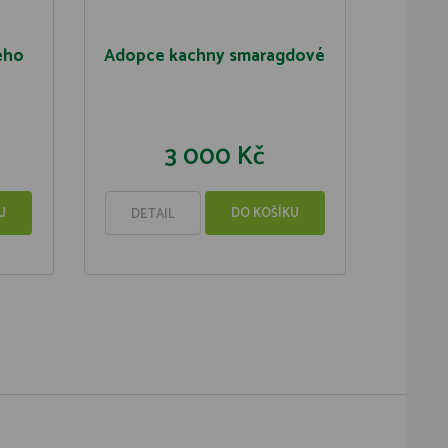
ého
Adopce kachny smaragdové
3 000 Kč
U
DO KOŠÍKU
DETAIL