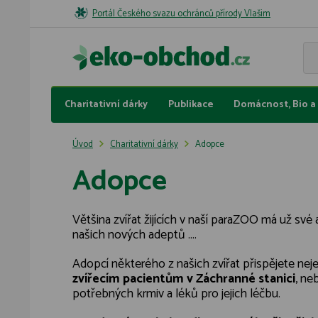
Portál Českého svazu ochránců přírody Vlašim
Charitativní dárky
Publikace
Domácnost, Bio a 
Úvod
Charitativní dárky
Adopce
Adopce
Většina zvířat žijících v naší paraZOO má už své
našich nových adeptů ....
Adopcí některého z našich zvířat přispějete neje
zvířecím pacientům v Záchranné stanici
, ne
potřebných krmiv a léků pro jejich léčbu.