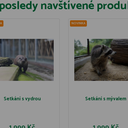
posledy navštívené produ
A
NOVINKA
Setkání s vydrou
Setkání s mývalem
1 999 Kč
1 999 Kč