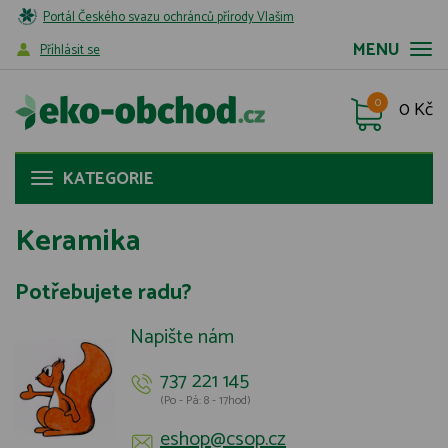
Portál Českého svazu ochránců přírody Vlašim
MENU
Příhlásit se
0
0 Kč
KATEGORIE
Keramika
Potřebujete radu?
Napište nám
737 221 145
(Po - Pá: 8 - 17hod)
eshop@csop.cz