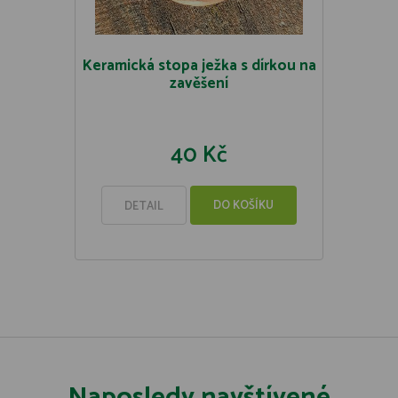
Keramická stopa ježka s dírkou na
zavěšení
40 Kč
DO KOŠÍKU
DETAIL
Naposledy navštívené