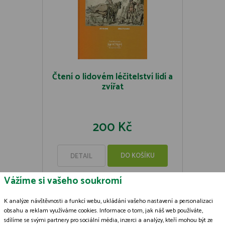
Čtení o lidovém léčitelství lidí a
zvířat
200 Kč
DO KOŠÍKU
DETAIL
Vážíme si vašeho soukromí
K analýze návštěvnosti a funkcí webu, ukládání vašeho nastavení a personalizaci
obsahu a reklam využíváme cookies. Informace o tom, jak náš web používáte,
sdílíme se svými partnery pro sociální média, inzerci a analýzy, kteří mohou být ze