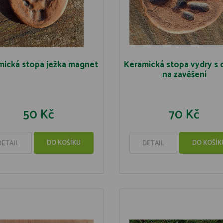
mická stopa ježka magnet
Keramická stopa vydry s 
na zavěšení
50 Kč
70 Kč
DO KOŠÍKU
DO KOŠÍK
DETAIL
DETAIL