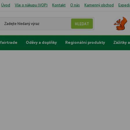
Úvod
Vše o nákupu (VOP)
Kontakt
O nás
Kamenný obchod
Expedi
fairtrade
Oděvy a doplňky
Regionální produkty
Zážitky 