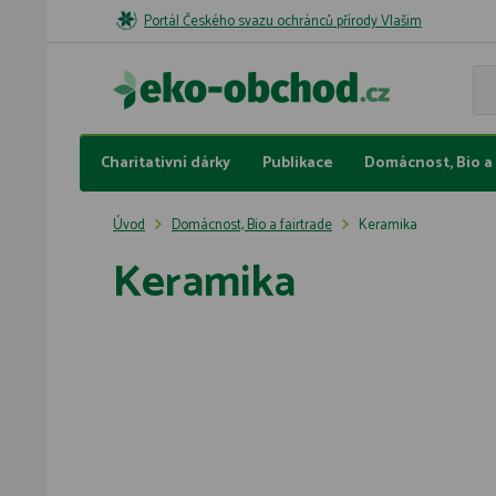
Portál Českého svazu ochránců přírody Vlašim
Charitativní dárky
Publikace
Domácnost, Bio a 
Úvod
Domácnost, Bio a fairtrade
Keramika
Keramika