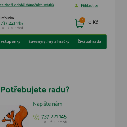
ce zboží v době Vánočních svátků
Příhlásit se
Infolinka
0
0 Kč
737 221 145
Po - Pá: 8 - 17hod
a vstupenky
Suvenýry, hry a hračky
Živá zahrada
Potřebujete radu?
Napište nám
737 221 145
(Po - Pá: 8 - 17hod)