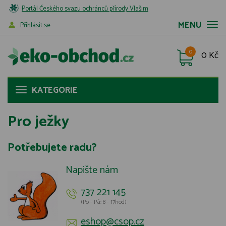
Portál Českého svazu ochránců přírody Vlašim
MENU
Příhlásit se
0
0 Kč
KATEGORIE
Pro ježky
Potřebujete radu?
Napište nám
737 221 145
(Po - Pá: 8 - 17hod)
eshop@csop.cz