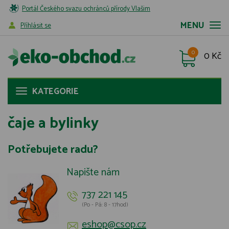
Portál Českého svazu ochránců přírody Vlašim
MENU
Příhlásit se
0
0 Kč
KATEGORIE
čaje a bylinky
Potřebujete radu?
Napište nám
737 221 145
(Po - Pá: 8 - 17hod)
eshop@csop.cz