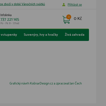
ce zboží v době Vánočních svátků
Příhlásit se
Infolinka
0
0 Kč
737 221 145
Po - Pá: 8 - 17hod
a vstupenky
Suvenýry, hry a hračky
Živá zahrada
Grafický návrh
KošnarDesign.cz
a zpracoval
Jan Čech