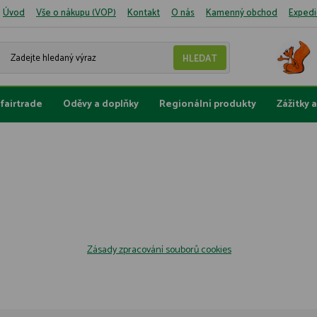
Úvod
Vše o nákupu (VOP)
Kontakt
O nás
Kamenný obchod
Expedi
fairtrade
Oděvy a doplňky
Regionální produkty
Zážitky 
Zásady zpracování souborů cookies