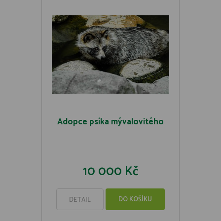
Adopce psíka mývalovitého
10 000 Kč
DO KOŠÍKU
DETAIL