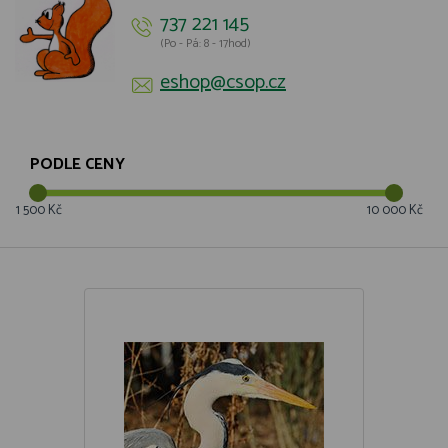
737 221 145
(Po - Pá: 8 - 17hod)
eshop@csop.cz
PODLE CENY
1 500 Kč
10 000 Kč