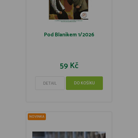
Pod Blaníkem 1/2026
59 Kč
DO KOŠÍKU
DETAIL
NOVINKA