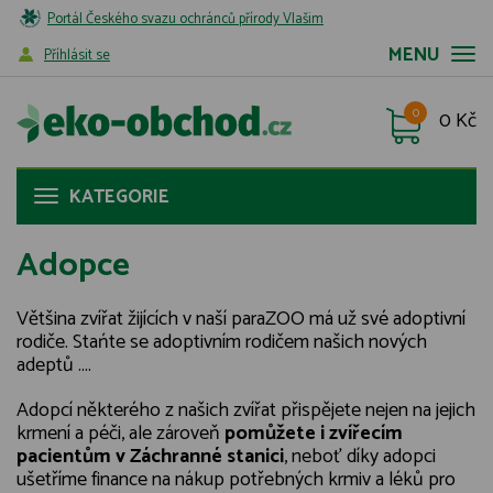
Portál Českého svazu ochránců přírody Vlašim
MENU
Příhlásit se
0
0 Kč
KATEGORIE
Adopce
Většina zvířat žijících v naší paraZOO má už své adoptivní
rodiče. Stańte se adoptivním rodičem našich nových
adeptů ....
Adopcí některého z našich zvířat přispějete nejen na jejich
krmení a péči, ale zároveň
pomůžete i zvířecím
pacientům v Záchranné stanici
, neboť díky adopci
ušetříme finance na nákup potřebných krmiv a léků pro