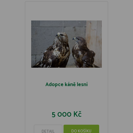
Adopce káně lesní
5 000 Kč
DO KOŠÍKU
DETAIL